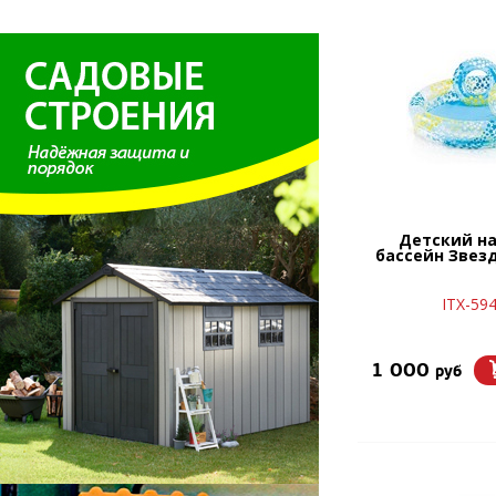
Детский н
бассейн Звез
ITX-59
1 000
руб