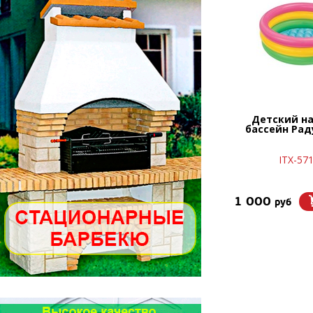
Детский н
бассейн Рад
ITX-57
1 000
руб