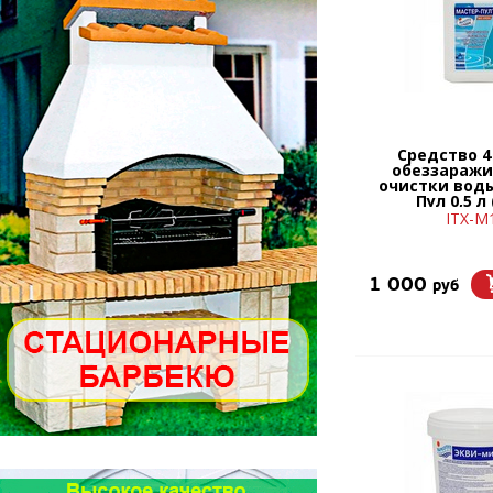
Средство 4 
обеззаражи
очистки вод
Пул 0,5 л
ITX-М
1 000
руб