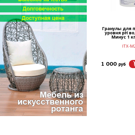
Гранулы для 
уровня рН в
Минус 1 кг
ITX-М
1 000
руб