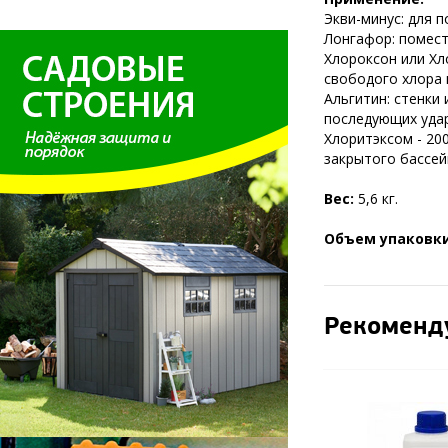
Экви-минус: для п
Лонгафор: помест
Хлороксон или Хло
свободого хлора м
Альгитин: стенки
последующих удар
Хлоритэксом - 20
закрытого бассей
Вес:
5,6 кг.
Объем упаковки
Рекоменд