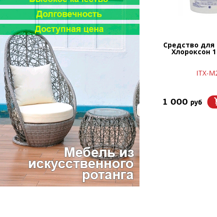
Средство для
Хлороксон 1 
ITX-М
1 000
руб