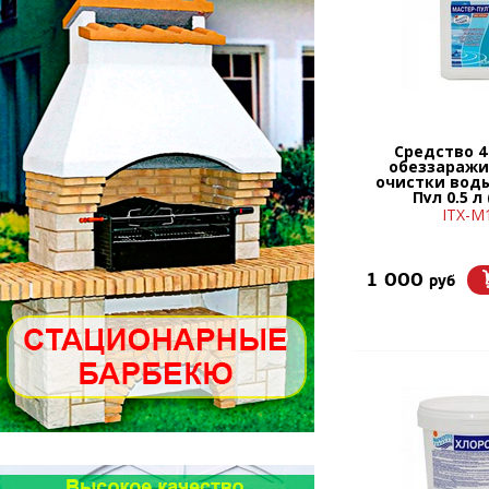
Средство 4 
обеззаражи
очистки вод
Пул 0,5 л
ITX-М
1 000
руб