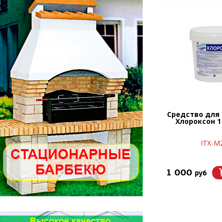
Средство для
Хлороксон 1 
ITX-М
1 000
руб