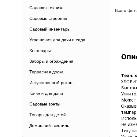
Садовая техника
Всего фот
Садовые строения
Садовый инвентарь
Украшения для дачи и сада
Хозтовары
Опи
Заборы и ограждения
Террасная доска
Техн. 
ХЛОРИТЭ
Искусственный ротанг
Быстры
Качели для дачи
Уничто
Может 
Садовые зонты
Оказыв
темпер
Товары для детей
Исполь
Не изм
Домашний текстиль
Текущая
Ударная