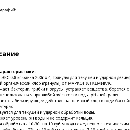
ографий:
сание
характеристики:
КС 0,8 кг банка 200г х 4, гранулы для текущей и ударной дезин
й органический хлор (гранулы) от МАРКОПУЛ КЕМИКЛС.
жает бактерии, грибки и вирусы, устраняет вещества, борется с
использоваться при любой жёсткости воды, pH -нейтрален.
ает стабилизирующее действие на активный хлор в воде бассей
атурах.
зуется для текущей и ударной обработки воды.
еняет уровень рН воды и не содержит кальция.
 обработка - 10-30г на 10 куб м воды ежедневно с техническим
 обработка - 75г на 10 куб м воды каждые 7-10 дней с техничес