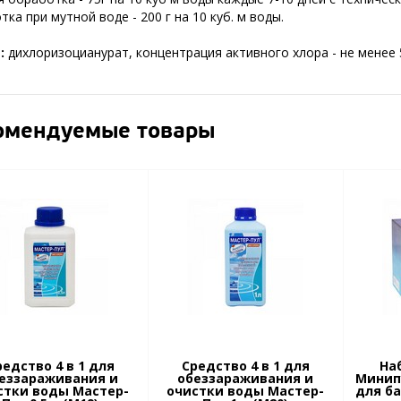
ка при мутной воде - 200 г на 10 куб. м воды.
в:
дихлоризоцианурат, концентрация активного хлора - не менее 
омендуемые товары
редство 4 в 1 для
Средство 4 в 1 для
Наб
еззараживания и
обеззараживания и
Минипу
стки воды Мастер-
очистки воды Мастер-
для ба