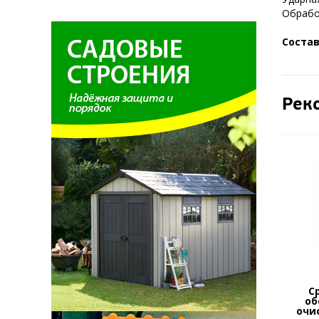
Обработ
Соста
Рек
С
об
очи