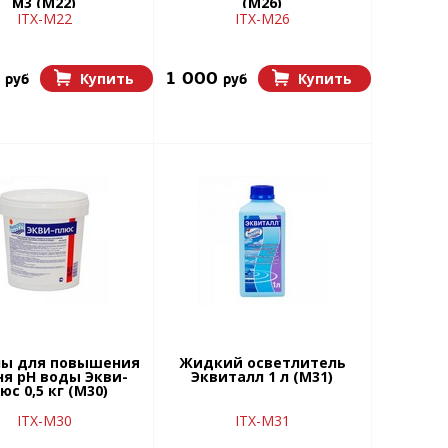
м3 (М22)
(М26)
ITX-М22
ITX-М26
0
1 000
Купить
Купить
руб
руб
лы для повышения
Жидкий осветлитель
ня рН воды Экви-
Эквиталл 1 л (М31)
юс 0,5 кг (М30)
ITX-М30
ITX-М31