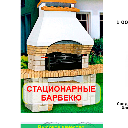
1 0
Сред
Хл