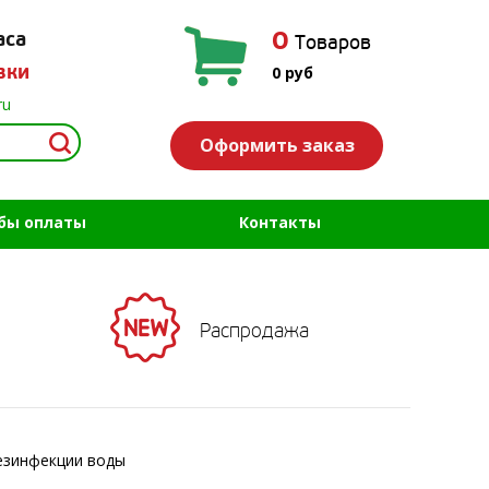
0
аса
Товаров
вки
0
руб
ru
Оформить заказ
бы оплаты
Контакты
Распродажа
дезинфекции воды