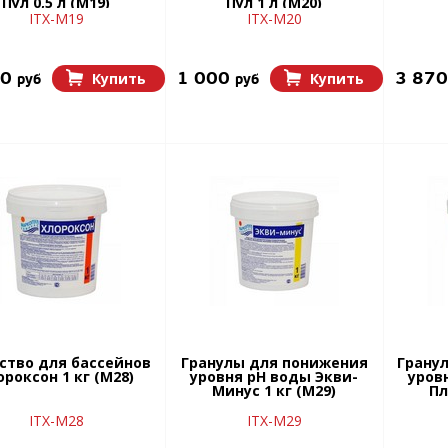
Пул 0,5 л (М19)
Пул 1 л (М20)
ITX-М19
ITX-М20
00
1 000
3 87
Купить
Купить
руб
руб
ство для бассейнов
Гранулы для понижения
Грану
ороксон 1 кг (М28)
уровня рН воды Экви-
уров
Минус 1 кг (М29)
Пл
ITX-М28
ITX-М29