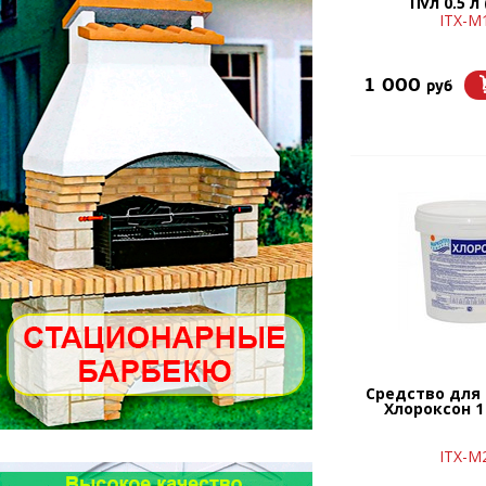
Пул 0,5 л
ITX-М
1 000
руб
Средство для
Хлороксон 1 
ITX-М