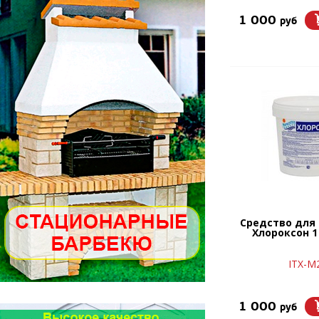
1 000
руб
Средство для
Хлороксон 1 
ITX-М
1 000
руб