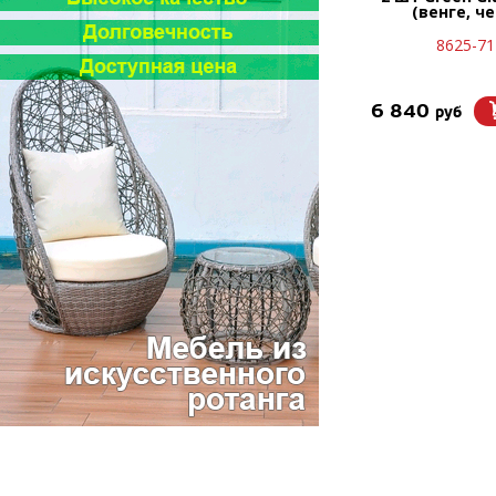
(венге, ч
8625-71
6 840
руб