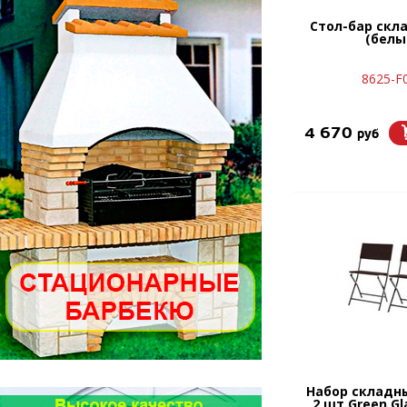
Стол-бар скл
(белы
8625-F
4 670
руб
Набор складн
2 шт Green G