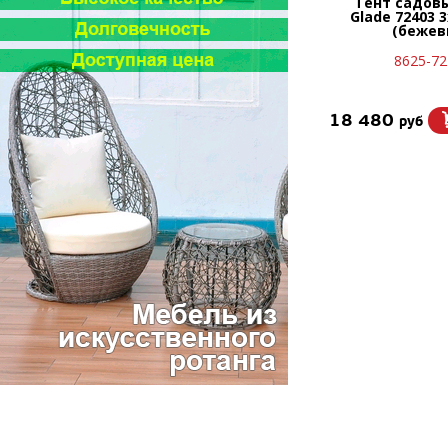
Тент садов
Glade 72403 3
(бежев
8625-72
18 480
руб