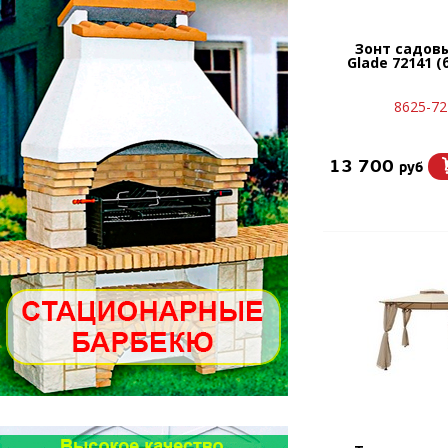
Зонт садов
Glade 72141 
8625-72
13 700
руб