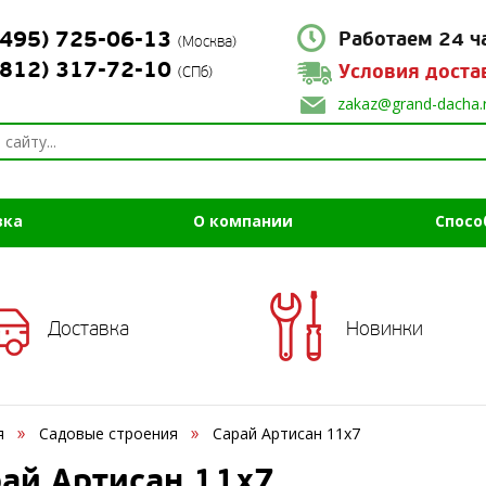
(495) 725-06-13
Работаем 24 ч
(Москва)
(812) 317-72-10
Условия доста
(СПб)
zakaz@grand-dacha.
вка
О компании
Спосо
Доставка
Новинки
я
Садовые строения
Сарай Артисан 11х7
ай Артисан 11х7