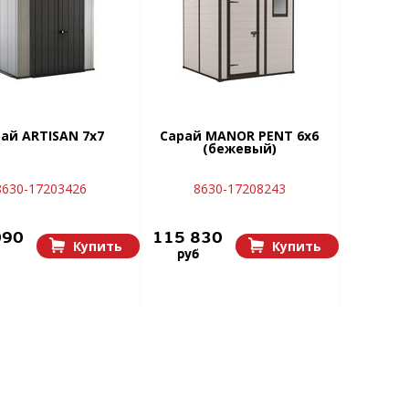
ай ARTISAN 7х7
Сарай MANOR PENT 6х6
(бежевый)
8630-17203426
8630-17208243
090
115 830
Купить
Купить
руб