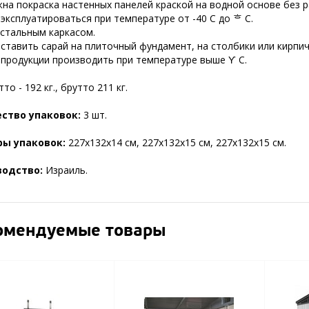
на покраска настенных панелей краской на водной основе без р
эксплуатироваться при температуре от -40 С до ᄒ С.
 стальным каркасом.
ставить сарай на плиточный фундамент, на столбики или кирпичи
 продукции производить при температуре выше Ƴ C.
то - 192 кг., брутто 211 кг.
ство упаковок:
3 шт.
ы упаковок:
227х132х14 см, 227х132х15 см, 227х132х15 см.
водство:
Израиль.
омендуемые товары