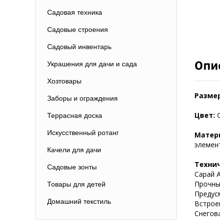
Садовая техника
Садовые строения
Садовый инвентарь
Опи
Украшения для дачи и сада
Хозтовары
Разме
Заборы и ограждения
Цвет:
С
Террасная доска
Искусственный ротанг
Матер
элемен
Качели для дачи
Техни
Садовые зонты
Сарай 
Прочны
Товары для детей
Предус
Домашний текстиль
Встрое
Снегова