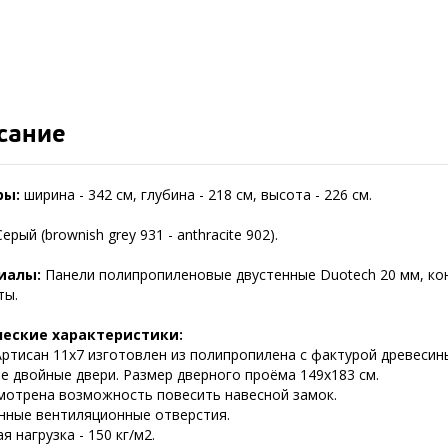
сание
ры:
ширина - 342 см, глубина - 218 см, высота - 226 см.
ерый (brownish grey 931 - anthracite 902).
иалы:
Панели полипропиленовые двустенные Duotech 20 мм, ко
ты.
ческие характеристики:
Артисан 11х7 изготовлен из полипропилена с фактурой древесин
е двойные двери. Размер дверного проёма 149х183 см.
мотрена возможность повесить навесной замок.
нные вентиляционные отверстия.
я нагрузка - 150 кг/м2.