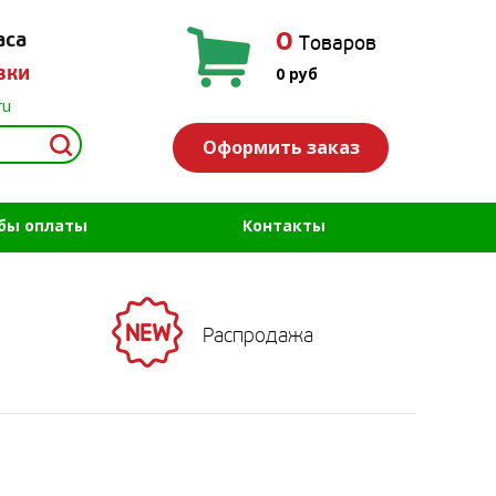
0
аса
Товаров
вки
0
руб
ru
Оформить заказ
бы оплаты
Контакты
Распродажа