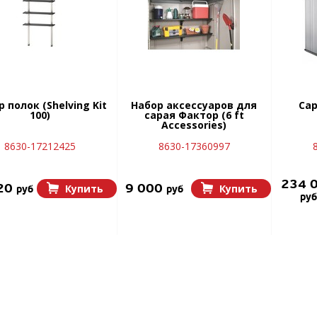
 полок (Shelving Kit
Набор аксессуаров для
Сар
100)
сарая Фактор (6 ft
Accessories)
8630-17212425
8630-17360997
234 
20
9 000
Купить
Купить
руб
руб
руб