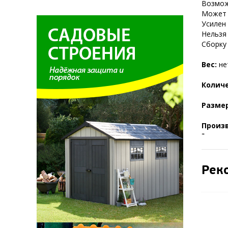
Возмож
Может 
Усилен
Нельзя 
Сборку
Вес:
нет
Количе
Размер
Произ
"
Рек