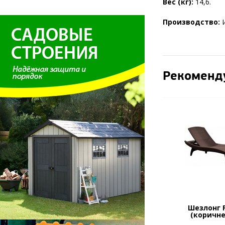
Вес (кг):
14,6.
Производство:
Рекоменд
Шезлонг P
(коричн