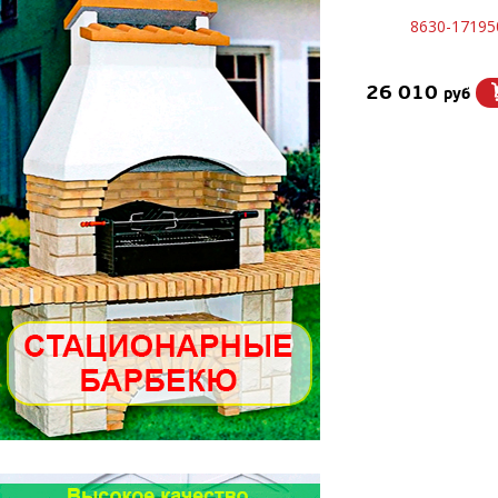
8630-17195
26 010
руб