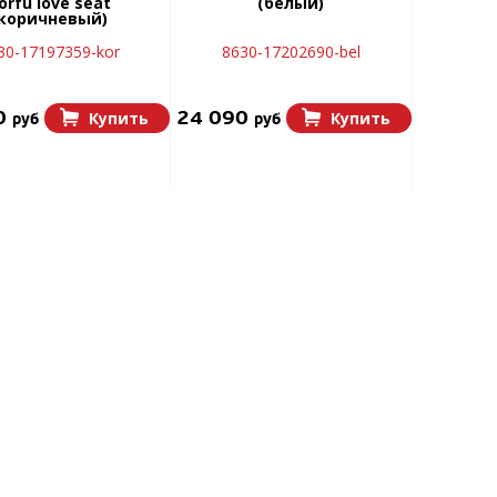
orfu love seat
(белый)
коричневый)
30-17197359-kor
8630-17202690-bel
0
24 090
Купить
Купить
руб
руб