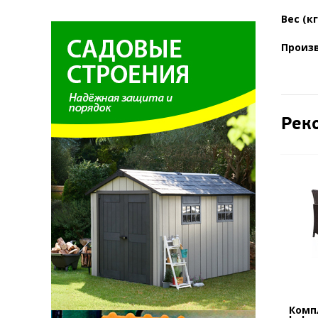
Вес (кг
Произ
Рек
Комп