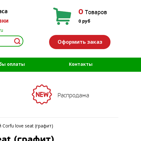
0
аса
Товаров
вки
0
руб
ru
Оформить заказ
бы оплаты
Контакты
Распродажа
Corfu love seat (графит)
at (графит)