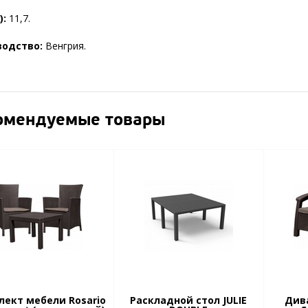
):
11,7.
водство:
Венгрия.
омендуемые товары
лект мебели Rosario
Раскладной стол JULIE
Див