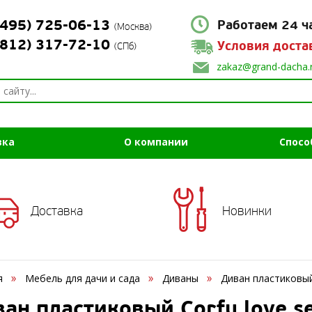
(495) 725-06-13
Работаем 24 ч
(Москва)
(812) 317-72-10
Условия доста
(СПб)
zakaz@grand-dacha.
вка
О компании
Спосо
Доставка
Новинки
я
Мебель для дачи и сада
Диваны
Диван пластиковый 
ан пластиковый Corfu love se