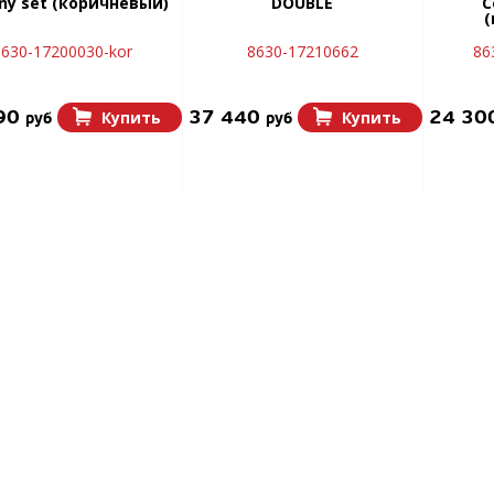
ny set (коричневый)
DOUBLE
C
(
630-17200030-kor
8630-17210662
86
90
37 440
24 30
Купить
Купить
руб
руб