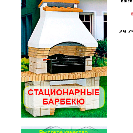
balco
8
29 7