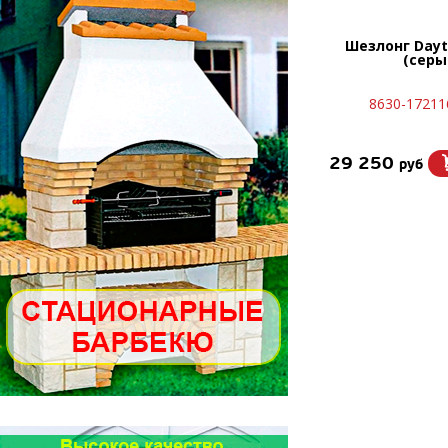
Шезлонг Dayt
(серы
8630-17211
29 250
руб