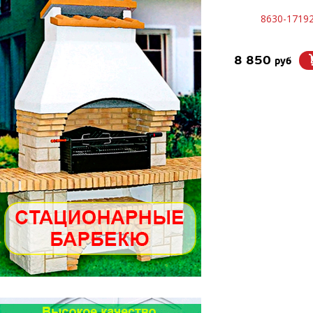
8630-17192
8 850
руб