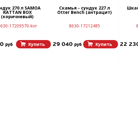
ндук 270 л SAMOA
Скамья - сундук 227 л
Шкаф
RATTAN BOX
Otter Bench (антрацит)
(коричневый)
630-17209570-kor
8630-17212485
50
29 040
22 23
Купить
Купить
руб
руб