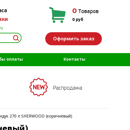
0
аса
Товаров
вки
0
руб
ru
Оформить заказ
бы оплаты
Контакты
Распродажа
ндук 270 л SHERWOOD (коричневый)
невый)