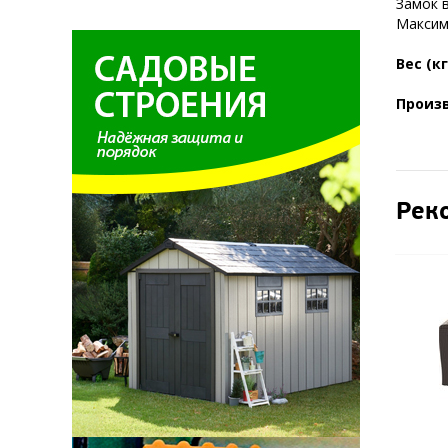
Замок в
Максима
Вес (кг
Произ
Рек