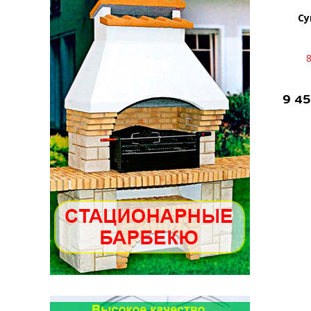
Су
8
9 4