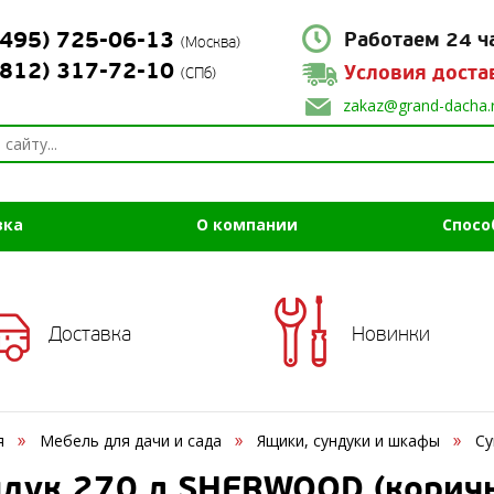
(495) 725-06-13
Работаем 24 ч
(Москва)
(812) 317-72-10
Условия доста
(СПб)
zakaz@grand-dacha.
вка
О компании
Спосо
Доставка
Новинки
я
Мебель для дачи и сада
Ящики, сундуки и шкафы
Су
ндук 270 л SHERWOOD (корич