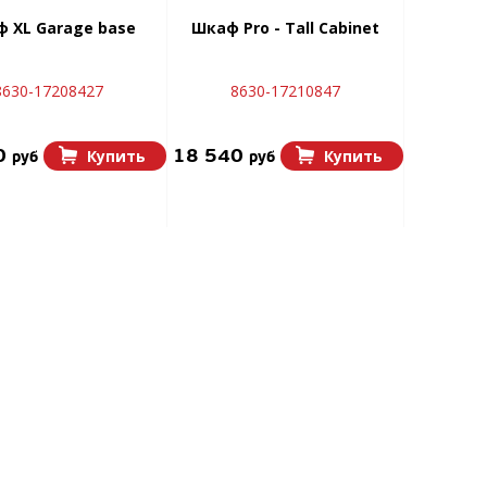
 XL Garage base
Шкаф Pro - Tall Cabinet
8630-17208427
8630-17210847
0
18 540
Купить
Купить
руб
руб