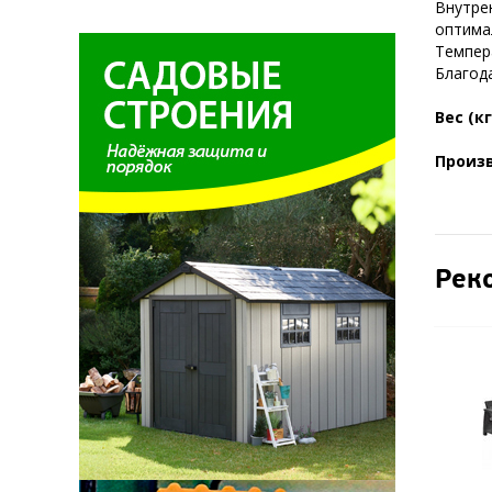
Внутре
оптима
Темпера
Благод
Вес (кг
Произ
Рек