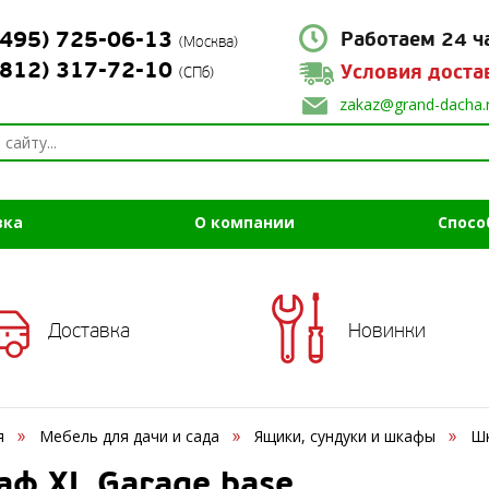
(495) 725-06-13
Работаем 24 ч
(Москва)
(812) 317-72-10
Условия доста
(СПб)
zakaz@grand-dacha.
вка
О компании
Спосо
Доставка
Новинки
я
Мебель для дачи и сада
Ящики, сундуки и шкафы
Шк
ф XL Garage base