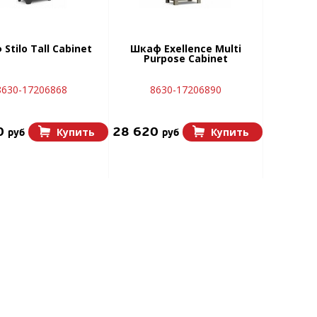
Stilo Tall Cabinet
Шкаф Exellence Multi
Purpose Cabinet
8630-17206868
8630-17206890
0
28 620
Купить
Купить
руб
руб