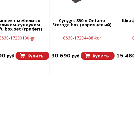
мплект мебели со
Сундук 850 л Ontario
Шкаф 
оликом-сундуком
Storage box (коричневый)
fu box set (графит)
8630-17200180-gr
8630-17204488-kor
90
30 690
15 48
Купить
Купить
руб
руб