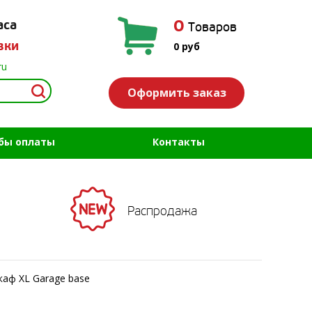
0
аса
Товаров
вки
0
руб
ru
Оформить заказ
бы оплаты
Контакты
Распродажа
аф XL Garage base