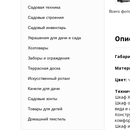
Садовая техника
Всего фот
Садовые строения
Садовый инвентарь
Опи
Украшения для дачи и сада
Хозтовары
Габари
Заборы и ограждения
Матер
Террасная доска
Искусственный ротанг
Цвет:
Качели для дачи
Техни
Шкаф X
Садовые зонты
Шкаф о
вида и
Товары для детей
Констр
Домашний текстиль
комфор
Шкаф и