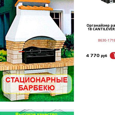
Органайзер р
18 CANTILEVE
8630-171
4 770
руб