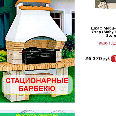
Шкаф Моби-
Стор (Moby
Store
8630-172
26 370
руб