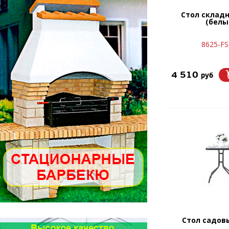
Стол складн
(белы
8625-FS
4 510
руб
Стол садов